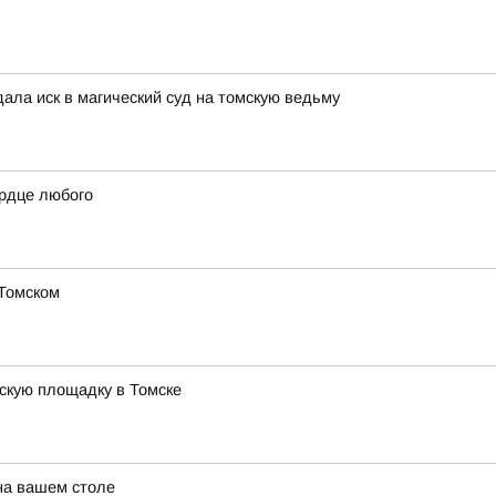
дала иск в магический суд на томскую ведьму
ердце любого
 Томском
тскую площадку в Томске
 на вашем столе