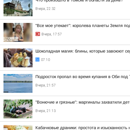
Что произошло в Томске и области за день?
Вчера, 22:32
"Все мое утекает": королева планеты Земля по
Вчера, 17:57
Шоколадная магия: блины, которые завоюют с
07:10
Подросток пропал во время купания в Оби под
Вчера, 21:57
"Вонючие и грязные": маргиналы захватили де
Вчера, 21:13
Кабачковые драники: простота и изысканность