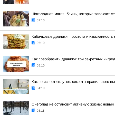
Шоколадная магия: блины, которые завоюют с
07:10
Кабачковые драники: простота и изысканность
06:10
Как преобразить драники: три секретных ингре
05:10
Как не испортить утюг: секреты правильного в
04:10
Снегопад не остановит активную жизнь: новый 
03:11