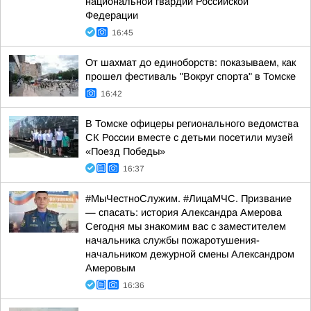
национальной гвардии Российской
Федерации
16:45
От шахмат до единоборств: показываем, как
прошел фестиваль "Вокруг спорта" в Томске
16:42
В Томске офицеры регионального ведомства
СК России вместе с детьми посетили музей
«Поезд Победы»
16:37
#МыЧестноСлужим. #ЛицаМЧС. Призвание
— спасать: история Александра Амерова
Сегодня мы знакомим вас с заместителем
начальника службы пожаротушения-
начальником дежурной смены Александром
Амеровым
16:36