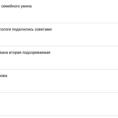
 семейного ужина
етологи поделились советами
ована вторая подозреваемая
лова