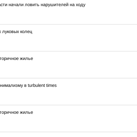
асти начали ловить нарушителей на ходу
 луковых колец
вторичное жилье
имализму в turbulent times
вторичное жилье