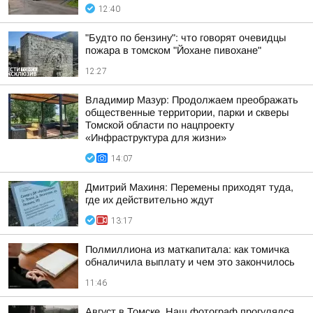
12:40
"Будто по бензину": что говорят очевидцы
пожара в томском "Йохане пивохане"
12:27
Владимир Мазур: Продолжаем преображать
общественные территории, парки и скверы
Томской области по нацпроекту
«Инфраструктура для жизни»
14:07
Дмитрий Махиня: Перемены приходят туда,
где их действительно ждут
13:17
Полмиллиона из маткапитала: как томичка
обналичила выплату и чем это закончилось
11:46
Август в Томске. Наш фотограф прогулялся