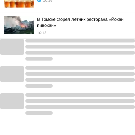
10:18
В Томске сгорел летник ресторана «Йохан
пивохан»
10:12