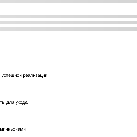
я успешной реализации
еты для ухода
ампиньонами