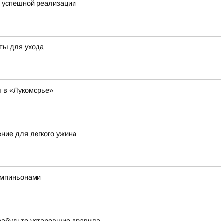
я успешной реализации
еты для ухода
 в «Лукоморье»
ение для легкого ужина
ампиньонами
 забудьте устаревшие правила