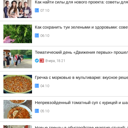
Как найти силы для нового проекта: советы дл
07:10
Как сохранить туи зелеными и здоровыми: сов
06:10
Тематический день «Движения первых» прошел
Вчера, 18:21
Гречка с морковью в мультиварке: вкусное реш
04:10
Непревзойденный томатный суп с курицей и ш
05:10
Новые тренды в обустройстве квартир-студий: