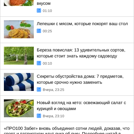
вкусом
01:10
Лепешки с мясом, которые покорят ваш стол
00:25
Береза повислая: 13 удивительных сортов,
которые стоит знать каждому садоводу
00:10
Секреты обустройства дома: 7 предметов,
которые срочно нужно заменить
Вчера, 23:25
Новый взгляд на кето: освежающий салат с
курицей и овощами
Вчера, 23:10
«ПРО100 Забег» вновь объединил сотни людей, доказав, что
спорт и патриотизм идут рука об руку. Подробнее читай в