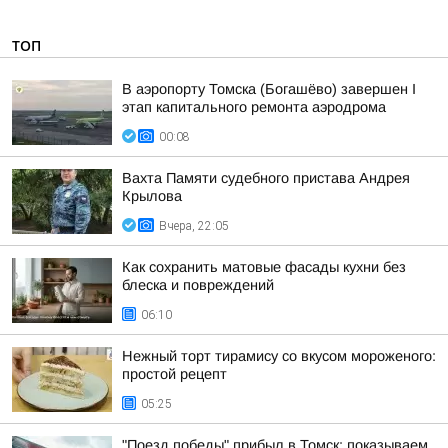
ТОП
В аэропорту Томска (Богашёво) завершен I
этап капитального ремонта аэродрома
00:08
Вахта Памяти судебного пристава Андрея
Крылова
Вчера, 22:05
Как сохранить матовые фасады кухни без
блеска и повреждений
06:10
Нежный торт тирамису со вкусом мороженого:
простой рецепт
05:25
"Поезд победы" прибыл в Томск: показываем,