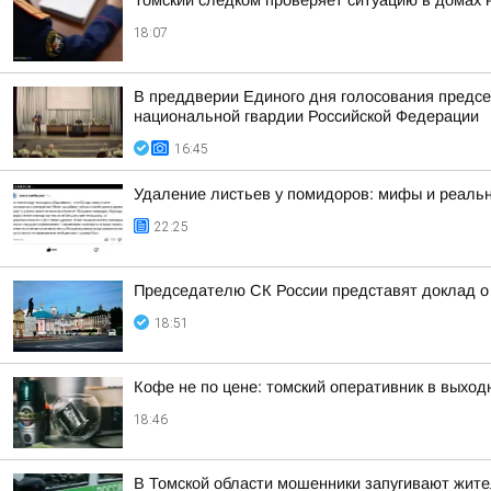
Томский следком проверяет ситуацию в домах 
18:07
В преддверии Единого дня голосования предсе
национальной гвардии Российской Федерации
16:45
Удаление листьев у помидоров: мифы и реальн
22:25
Председателю СК России представят доклад о 
18:51
Кофе не по цене: томский оперативник в выход
18:46
В Томской области мошенники запугивают жит