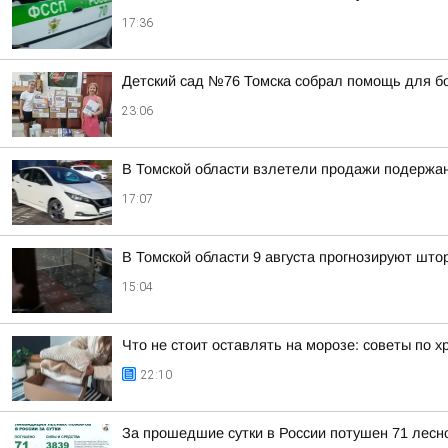
17:36
Детский сад №76 Томска собрал помощь для б
23:06
В Томской области взлетели продажи подержа
17:07
В Томской области 9 августа прогнозируют што
15:04
Что не стоит оставлять на морозе: советы по 
22:10
За прошедшие сутки в России потушен 71 лесно