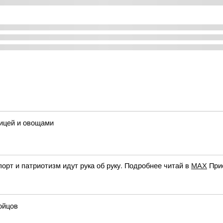
рицей и овощами
орт и патриотизм идут рука об руку. Подробнее читай в
МАХ
При
ойцов