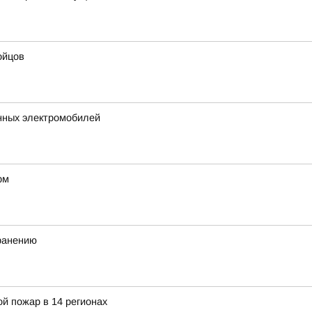
ойцов
нных электромобилей
рм
хранению
й пожар в 14 регионах