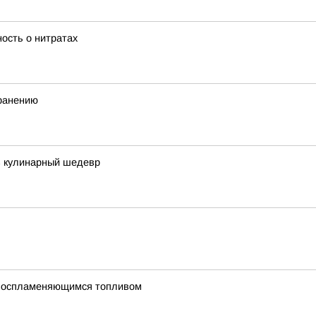
ость о нитратах
хранению
в кулинарный шедевр
овоспламеняющимся топливом