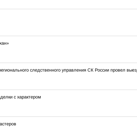
хан»
регионального следственного управления СК России провел вые
делки с характером
мастеров