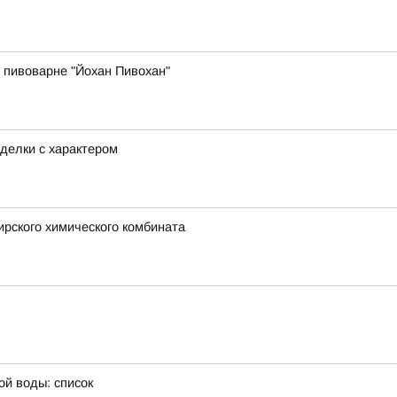
 пивоварне "Йохан Пивохан"
делки с характером
рского химического комбината
ой воды: список