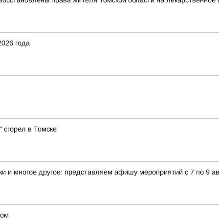
восстановлены права жителя Томской области на лекарственное 
2026 года
 сгорел в Томске
и и многое другое: представляем афишу мероприятий с 7 по 9 ав
дом