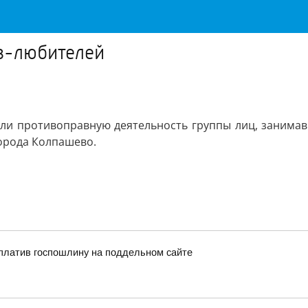
в-любителей
ли противоправную деятельность группы лиц, занима
орода Колпашево.
платив госпошлину на поддельном сайте