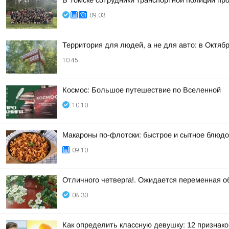
В Томске сотрудники транспортной полиции пр
09:03
Территория для людей, а не для авто: в Октя
10:45
Космос: Большое путешествие по Вселенной
10:10
Макароны по-флотски: быстрое и сытное блюдо
09:10
Отличного четверга!. Ожидается переменная о
08:30
Как определить классную девушку: 12 признако