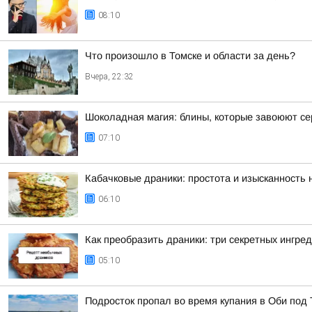
08:10
Что произошло в Томске и области за день?
Вчера, 22:32
Шоколадная магия: блины, которые завоюют с
07:10
Кабачковые драники: простота и изысканность
06:10
Как преобразить драники: три секретных ингре
05:10
Подросток пропал во время купания в Оби под