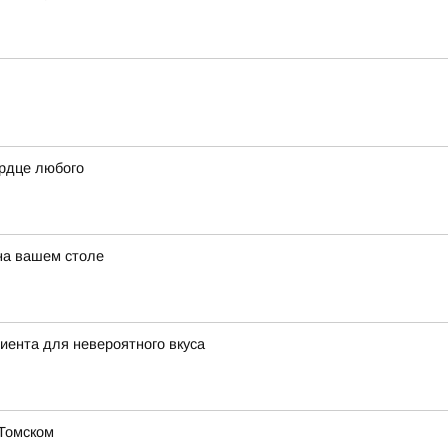
ердце любого
 на вашем столе
диента для невероятного вкуса
 Томском