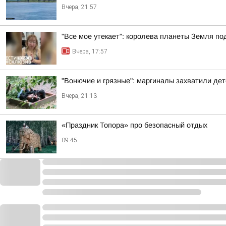
Вчера, 21:57
"Все мое утекает": королева планеты Земля по
Вчера, 17:57
"Вонючие и грязные": маргиналы захватили де
Вчера, 21:13
«Праздник Топора» про безопасный отдых
09:45