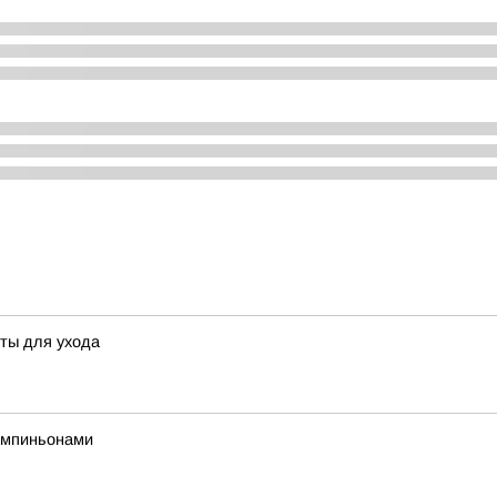
еты для ухода
ампиньонами