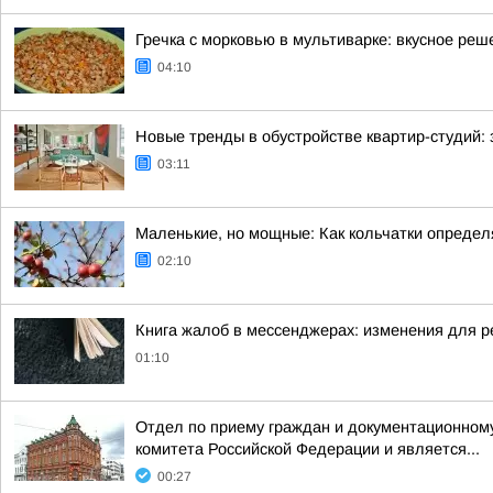
Гречка с морковью в мультиварке: вкусное реш
04:10
Новые тренды в обустройстве квартир-студий:
03:11
Маленькие, но мощные: Как кольчатки определ
02:10
Книга жалоб в мессенджерах: изменения для р
01:10
Отдел по приему граждан и документационному
комитета Российской Федерации и является...
00:27