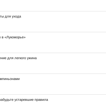
еты для ухода
 в «Лукоморье»
ение для легкого ужина
ампиньонами
 забудьте устаревшие правила