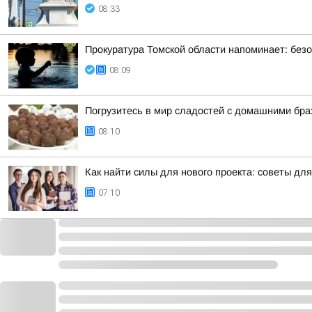
08:33
Прокуратура Томской области напоминает: безо
08:09
Погрузитесь в мир сладостей с домашними бр
08:10
Как найти силы для нового проекта: советы дл
07:10