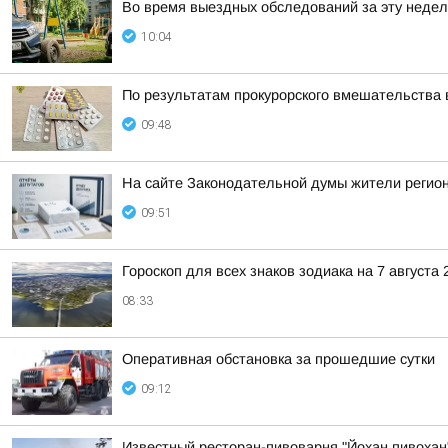
Во время выездных обследований за эту недел
10:04
По результатам прокурорского вмешательства 
09:48
На сайте Законодательной думы жители регион
09:51
Гороскоп для всех знаков зодиака на 7 августа 
08:33
Оперативная обстановка за прошедшие сутки
09:12
Известный ресторан-пивоварня "Йохан пивохан"