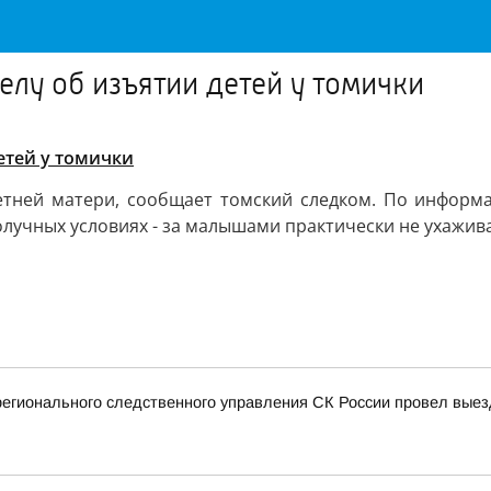
елу об изъятии детей у томички
етей у томички
етней матери, сообщает томский следком. По информ
олучных условиях - за малышами практически не ухажива
регионального следственного управления СК России провел вые