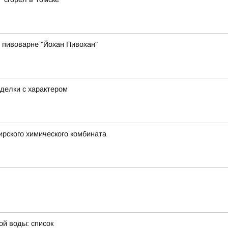
 пивоварне "Йохан Пивохан"
делки с характером
рского химического комбината
ой воды: список