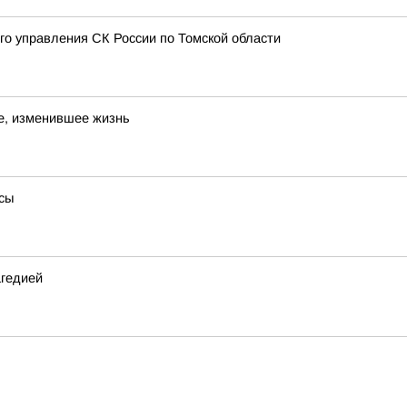
 управления СК России по Томской области
е, изменившее жизнь
сы
агедией