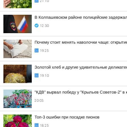
21:10
В Колпашевском районе полицейские задержал
12:30
Почему стоит менять наволочки чаще: открыти
19:25
Золотой хлеб и другие удивительные деликате
19:10
"КДВ" вырвал победу у "Крыльев Советов-2" в 
20:03
Топ-3 ошибки при посадке пионов
18:25