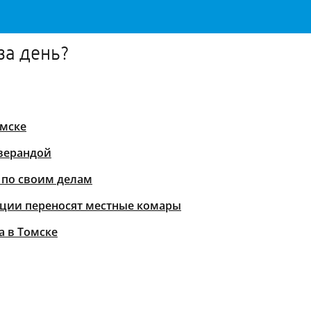
за день?
омске
 верандой
 по своим делам
кции переносят местные комары
а в Томске