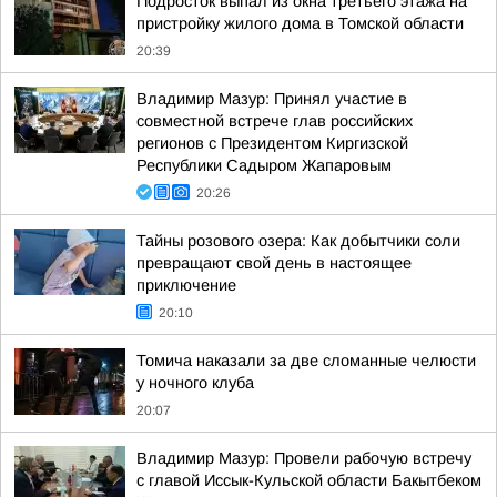
Подросток выпал из окна третьего этажа на
пристройку жилого дома в Томской области
20:39
Владимир Мазур: Принял участие в
совместной встрече глав российских
регионов с Президентом Киргизской
Республики Садыром Жапаровым
20:26
Тайны розового озера: Как добытчики соли
превращают свой день в настоящее
приключение
20:10
Томича наказали за две сломанные челюсти
у ночного клуба
20:07
Владимир Мазур: Провели рабочую встречу
с главой Иссык-Кульской области Бакытбеком