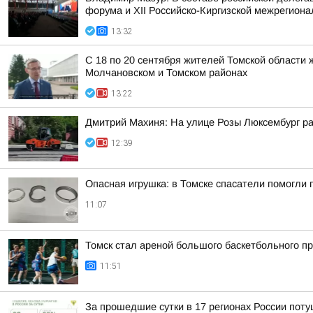
форума и XII Российско-Киргизской межрегиона
13:32
С 18 по 20 сентября жителей Томской области
Молчановском и Томском районах
13:22
Дмитрий Махиня: На улице Розы Люксембург р
12:39
Опасная игрушка: в Томске спасатели помогли 
11:07
Томск стал ареной большого баскетбольного пр
11:51
За прошедшие сутки в 17 регионах России пот