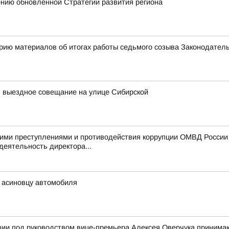
ению обновленной Стратегии развития региона
рию материалов об итогах работы седьмого созыва Законодател
л выездное совещание на улице Сибирской
ими преступлениями и противодействия коррупции ОМВД России п
деятельность директора...
ь асиновцу автомобиля
ии под руководством вице-премьера Алексея Оверчука принимаю 