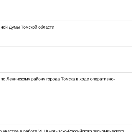
ьной Думы Томской области
о Ленинскому району города Томска в ходе оперативно-
участие в работе VIII Кыргызско-Российского экономического