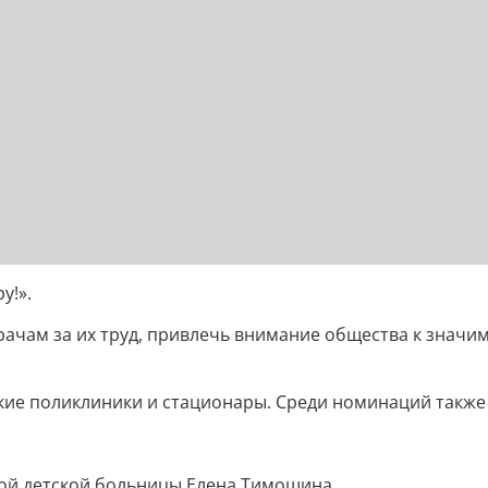
у!».
ачам за их труд, привлечь внимание общества к значи
кие поликлиники и стационары. Среди номинаций также
ной детской больницы Елена Тимошина.