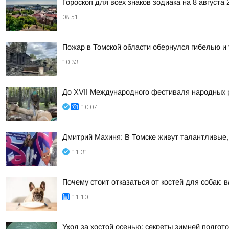
Гороскоп для всех знаков зодиака на 8 августа 
08:51
Пожар в Томской области обернулся гибелью 
10:33
До XVII Международного фестиваля народных р
10:07
Дмитрий Махиня: В Томске живут талантливые
11:31
Почему стоит отказаться от костей для собак
11:10
Уход за хостой осенью: секреты зимней подгот