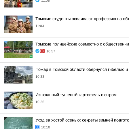
11:06
Томские студенты осваивают профессию на об
11:03
Томские полицейские совместно с общественни
10:57
Пожар в Томской области обернулся гибелью 
10:33
Изысканный тушеный картофель с сыром
10:25
Уход за хостой осенью: секреты зимней подгот
10:10