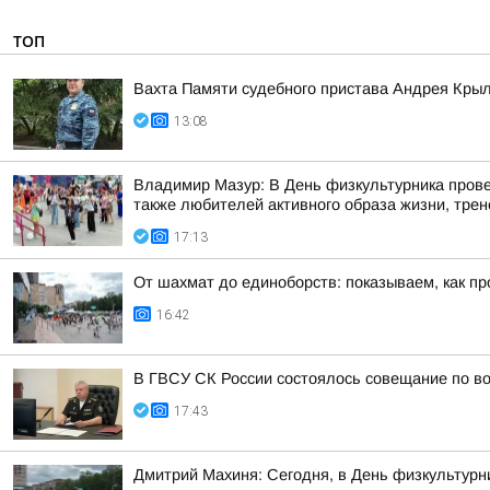
ТОП
Вахта Памяти судебного пристава Андрея Кры
13:08
Владимир Мазур: В День физкультурника прове
также любителей активного образа жизни, трене
17:13
От шахмат до единоборств: показываем, как пр
16:42
В ГВСУ СК России состоялось совещание по во
17:43
Дмитрий Махиня: Сегодня, в День физкультур