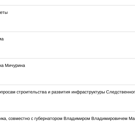
веты
ма
на Мичурина
просам строительства и развития инфраструктуры Следственног
ника, совместно с губернатором Владимиром Владимировичем Ма