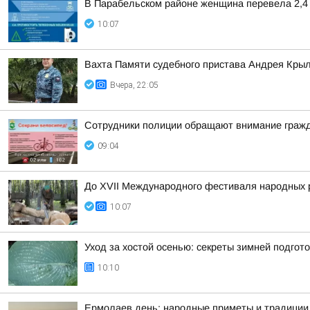
В Парабельском районе женщина перевела 2,4
10:07
Вахта Памяти судебного пристава Андрея Кры
Вчера, 22:05
Сотрудники полиции обращают внимание гражд
09:04
До XVII Международного фестиваля народных р
10:07
Уход за хостой осенью: секреты зимней подгот
10:10
Ермолаев день: народные приметы и традиции 