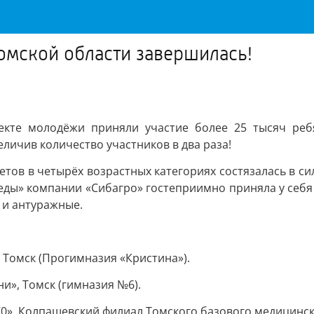
Томской области завершилась!
екте молодёжи приняли участие более 25 тысяч реб
личив количество участников в два раза!
ов в четырёх возрастных категориях состязалась в сил
ы» компании «Сибагро» гостеприимно приняла у себя о
 и антуражные.
 Томск (Прогимназия «Кристина»).
и», Томск (гимназия №6).
70», Колпашевский филиал Томского базового медицинск