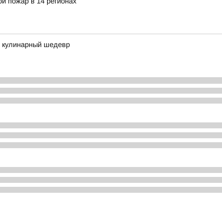
й пожар в 14 регионах
в кулинарный шедевр