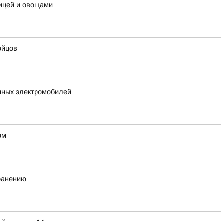
рицей и овощами
ойцов
нных электромобилей
рм
хранению