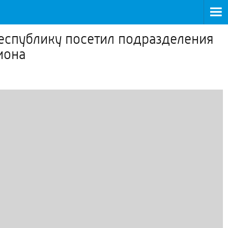
еспублику посетил подразделения
иона