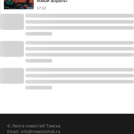
новый асфальт
17:12
© Лента новостей Томска
Email:
info@newstomsk.ru