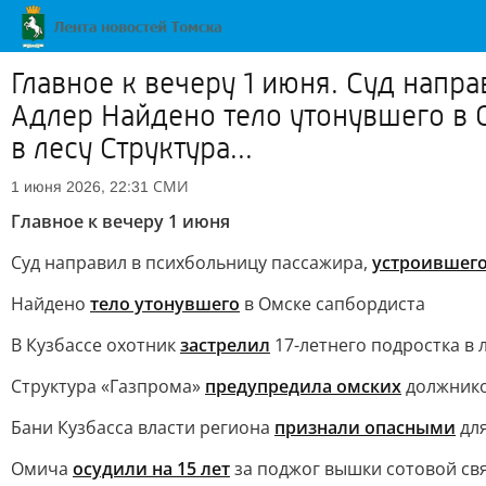
Главное к вечеру 1 июня. Суд напр
Адлер Найдено тело утонувшего в О
в лесу Структура...
СМИ
1 июня 2026, 22:31
Главное к вечеру 1 июня
Суд направил в психбольницу пассажира,
устроившего
Найдено
тело утонувшего
в Омске сапбордиста
В Кузбассе охотник
застрелил
17-летнего подростка в 
Структура «Газпрома»
предупредила омских
должнико
Бани Кузбасса власти региона
признали опасными
для
Омича
осудили на 15 лет
за поджог вышки сотовой св