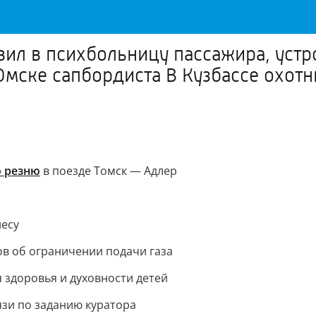
авил в психбольницу пассажира, ус
мске сапбордиста В Кузбассе охотн
 резню
в поезде Томск — Адлер
лесу
в об ограничении подачи газа
 здоровья и духовности детей
язи по заданию куратора