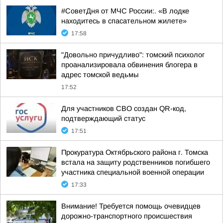
#СоветДня от МЧС России:. «В лодке
находитесь в спасательном жилете»
17:58
"Довольно причудливо": томский психолог
проанализировала обвинения блогера в
адрес томской ведьмы
17:52
Для участников СВО создан QR-код,
подтверждающий статус
17:51
Прокуратура Октябрьского района г. Томска
встала на защиту родственников погибшего
участника специальной военной операции
17:33
Внимание! Требуется помощь очевидцев
дорожно-транспортного происшествия