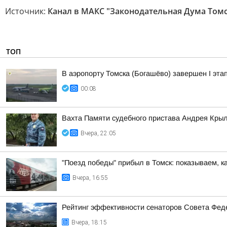
Источник:
Канал в МАКС "Законодательная Дума Том
ТОП
В аэропорту Томска (Богашёво) завершен I эта
00:08
Вахта Памяти судебного пристава Андрея Кры
Вчера, 22:05
"Поезд победы" прибыл в Томск: показываем, к
Вчера, 16:55
Рейтинг эффективности сенаторов Совета Феде
Вчера, 18:15