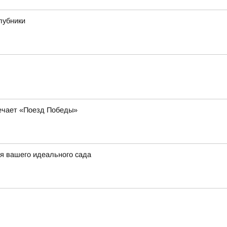
лубники
речает «Поезд Победы»
ля вашего идеального сада