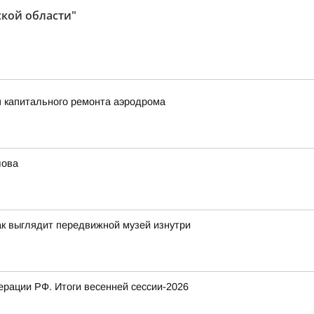
ской области"
п капитального ремонта аэродрома
лова
ак выглядит передвижной музей изнутри
рации РФ. Итоги весенней сессии-2026