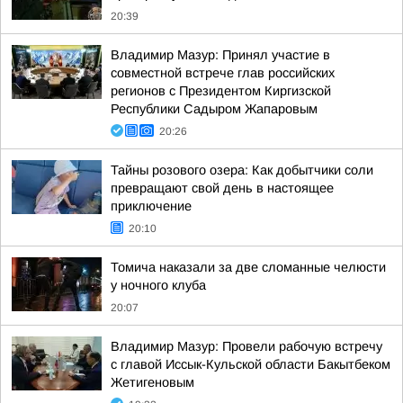
20:39
Владимир Мазур: Принял участие в
совместной встрече глав российских
регионов с Президентом Киргизской
Республики Садыром Жапаровым
20:26
Тайны розового озера: Как добытчики соли
превращают свой день в настоящее
приключение
20:10
Томича наказали за две сломанные челюсти
у ночного клуба
20:07
Владимир Мазур: Провели рабочую встречу
с главой Иссык-Кульской области Бакытбеком
Жетигеновым