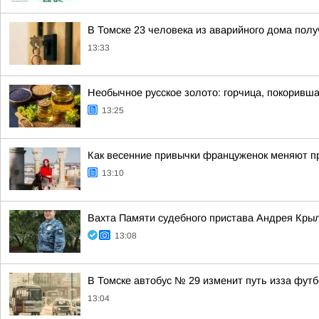
В Томске 23 человека из аварийного дома пол
13:33
Необычное русское золото: горчица, покоривш
13:25
Как весенние привычки француженок меняют пр
13:10
Вахта Памяти судебного пристава Андрея Кры
13:08
В Томске автобус № 29 изменит путь изза фут
13:04