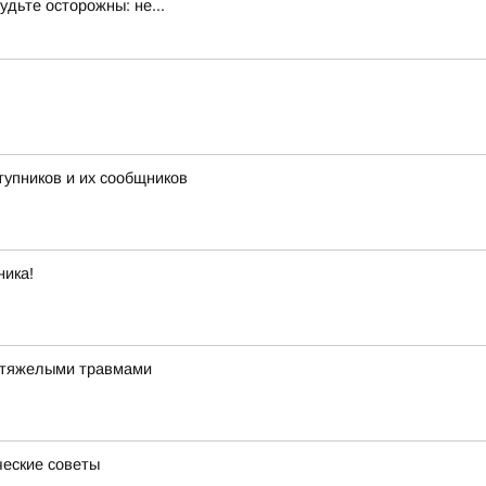
удьте осторожны: не...
тупников и их сообщников
ника!
и тяжелыми травмами
ческие советы