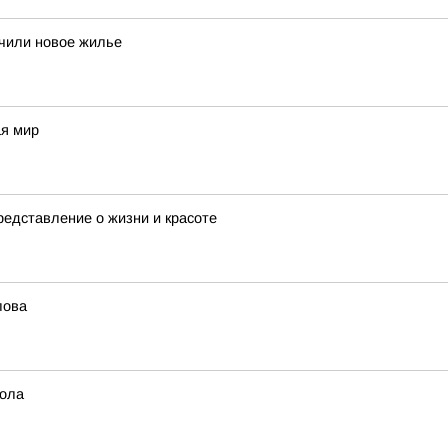
учили новое жилье
ая мир
едставление о жизни и красоте
лова
бола