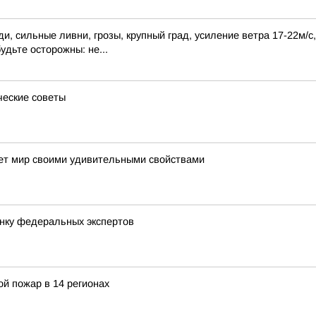
, сильные ливни, грозы, крупный град, усиление ветра 17-22м/с
удьте осторожны: не...
ческие советы
яет мир своими удивительными свойствами
енку федеральных экспертов
й пожар в 14 регионах