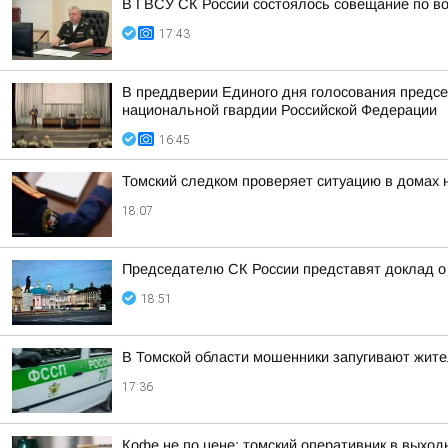
В ГВСУ СК России состоялось совещание по во
17:43
В преддверии Единого дня голосования предсе
национальной гвардии Российской Федерации
16:45
Томский следком проверяет ситуацию в домах 
18:07
Председателю СК России представят доклад о 
18:51
В Томской области мошенники запугивают жит
17:36
Кофе не по цене: томский оперативник в выход