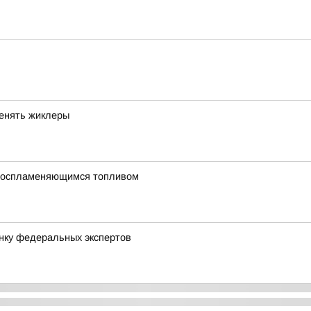
менять жиклеры
овоспламеняющимся топливом
нку федеральных экспертов