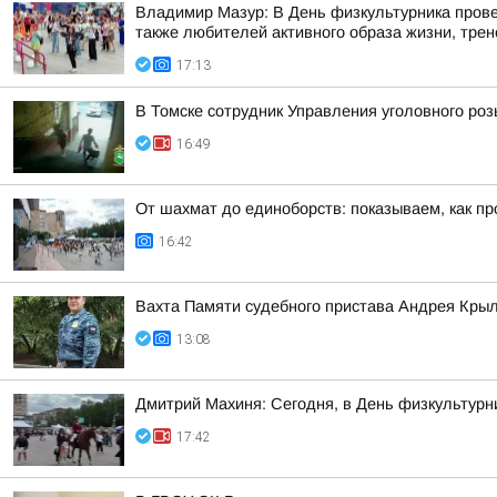
Владимир Мазур: В День физкультурника прове
также любителей активного образа жизни, трене
17:13
В Томске сотрудник Управления уголовного ро
16:49
От шахмат до единоборств: показываем, как пр
16:42
Вахта Памяти судебного пристава Андрея Кры
13:08
Дмитрий Махиня: Сегодня, в День физкультур
17:42