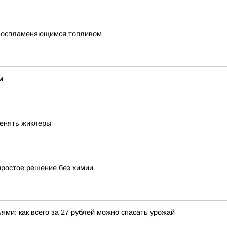
овоспламеняющимся топливом
м
менять жиклеры
простое решение без химии
ми: как всего за 27 рублей можно спасать урожай