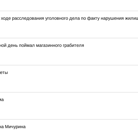
 ходе расследования уголовного дела по факту нарушения жилищ
ной день поймал магазинного грабителя
веты
ма
на Мичурина