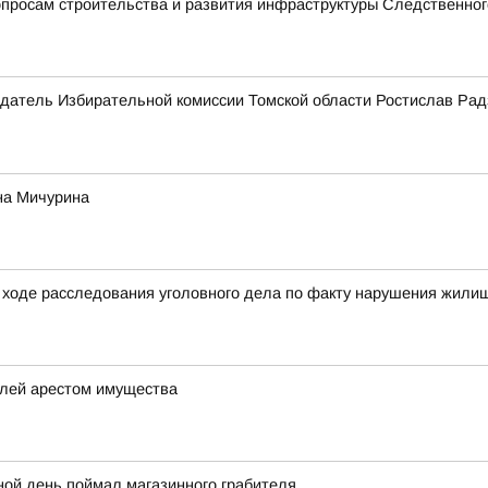
просам строительства и развития инфраструктуры Следственног
датель Избирательной комиссии Томской области Ростислав Рад
на Мичурина
ходе расследования уголовного дела по факту нарушения жилищ
елей арестом имущества
ной день поймал магазинного грабителя