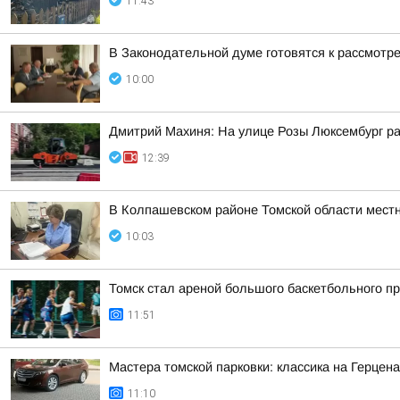
11:43
В Законодательной думе готовятся к рассмотр
10:00
Дмитрий Махиня: На улице Розы Люксембург р
12:39
В Колпашевском районе Томской области мест
10:03
Томск стал ареной большого баскетбольного пр
11:51
Мастера томской парковки: классика на Герцен
11:10