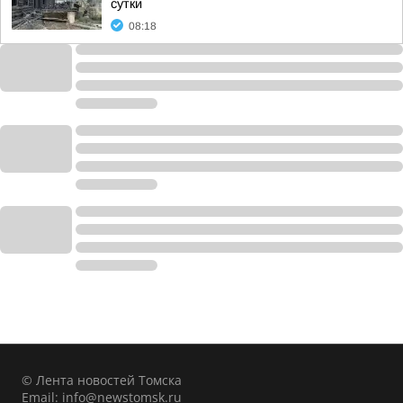
сутки
08:18
© Лента новостей Томска
Email:
info@newstomsk.ru