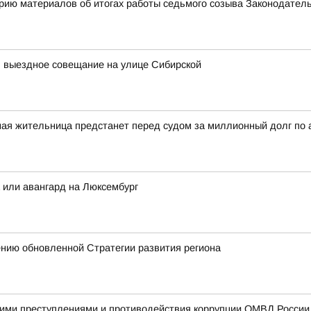
рию материалов об итогах работы седьмого созыва Законодател
л выездное совещание на улице Сибирской
ная жительница предстанет перед судом за миллионный долг по
а или авангард на Люксембург
ению обновленной Стратегии развития региона
ими преступлениями и противодействия коррупции ОМВД России п