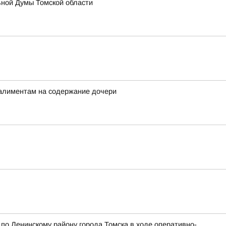
ьной Думы Томской области
 алиментам на содержание дочери
о Ленинскому району города Томска в ходе оперативно-