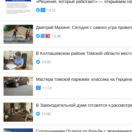
«Решения, которые работают» — открываем се
14:22
Дмитрий Махиня: Сегодня с самого утра прове
13:36
В Колпашевском районе Томской области мест
10:03
Мастера томской парковки: классика на Герцен
11:10
В Законодательной думе готовятся к рассмотр
10:00
Сотрудниками Отдела по борьбе с экономическ