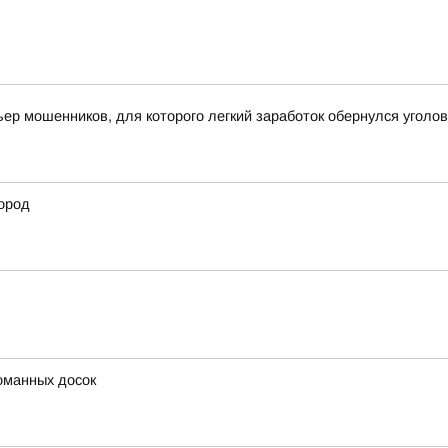
ьер мошенников, для которого легкий заработок обернулся угол
ород
оманных досок