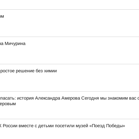
рм
на Мичурина
простое решение без химии
сать: история Александра Амерова Сегодня мы знакомим вас 
меровым
К России вместе с детьми посетили музей «Поезд Победы»