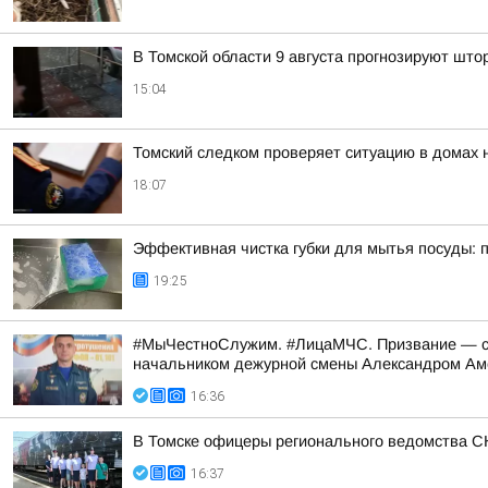
В Томской области 9 августа прогнозируют што
15:04
Томский следком проверяет ситуацию в домах 
18:07
Эффективная чистка губки для мытья посуды: 
19:25
#МыЧестноСлужим. #ЛицаМЧС. Призвание — спа
начальником дежурной смены Александром А
16:36
В Томске офицеры регионального ведомства С
16:37