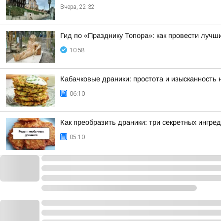
Вчера, 22:32
Гид по «Празднику Топора»: как провести лучш
10:58
Кабачковые драники: простота и изысканность
06:10
Как преобразить драники: три секретных ингре
05:10