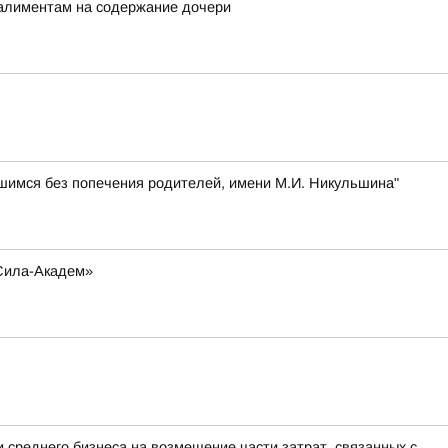
 алиментам на содержание дочери
шимся без попечения родителей, имени М.И. Никульшина"
-Сила-Академ»
 среднего бизнеса на возмещение части затрат, связанных с