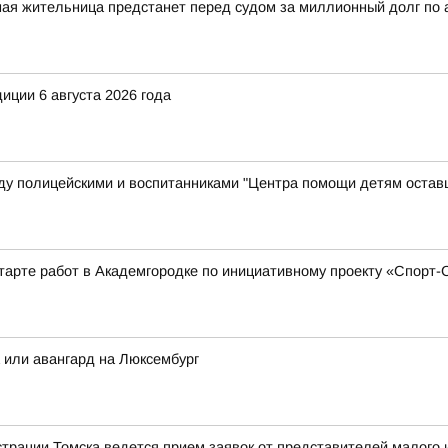
ная жительница предстанет перед судом за миллионный долг по
иции 6 августа 2026 года
у полицейскими и воспитанниками "Центра помощи детям остав
тарте работ в Академгородке по инициативному проекту «Спорт
а или авангард на Люксембург
рации Томска ведется прием заявок от представителей малого и