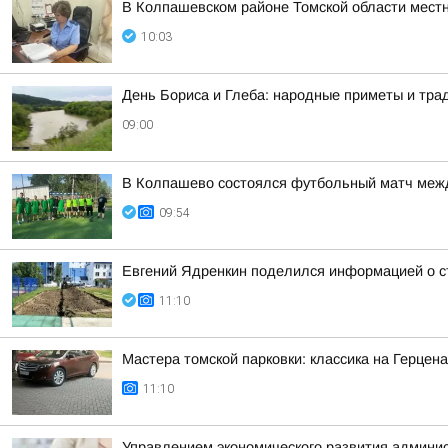
В Колпашевском районе Томской области мест
10:03
День Бориса и Глеба: народные приметы и трад
09:00
В Колпашево состоялся футбольный матч межд
09:54
Евгений Ядренкин поделился информацией о с
11:10
Мастера томской парковки: классика на Герцен
11:10
Управлением экономического развития админист