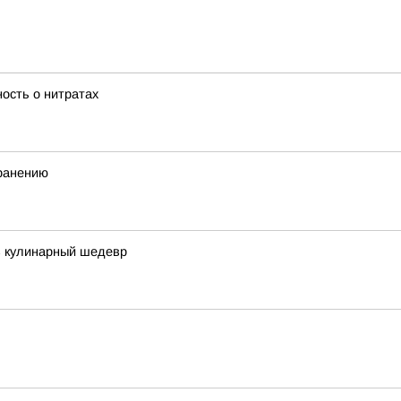
ость о нитратах
хранению
в кулинарный шедевр