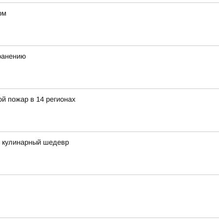
рм
хранению
й пожар в 14 регионах
в кулинарный шедевр