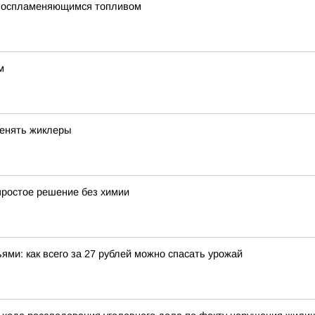
овоспламеняющимся топливом
м
менять жиклеры
простое решение без химии
ми: как всего за 27 рублей можно спасать урожай