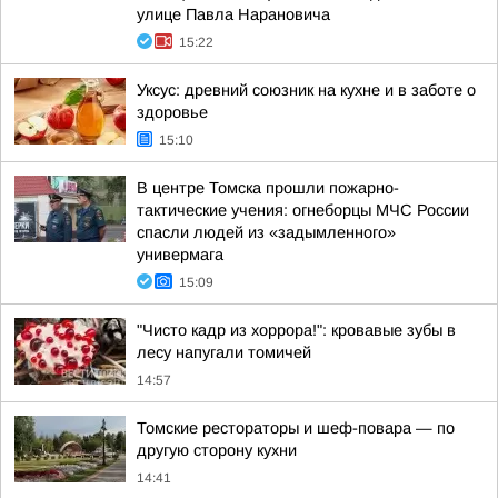
улице Павла Нарановича
15:22
Уксус: древний союзник на кухне и в заботе о
здоровье
15:10
В центре Томска прошли пожарно-
тактические учения: огнеборцы МЧС России
спасли людей из «задымленного»
универмага
15:09
"Чисто кадр из хоррора!": кровавые зубы в
лесу напугали томичей
14:57
Томские рестораторы и шеф-повара — по
другую сторону кухни
14:41