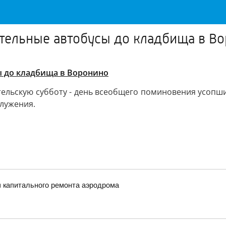
ительные автобусы до кладбища в В
ы до кладбища в Воронино
ельскую субботу - день всеобщего поминовения усопши
лужения.
п капитального ремонта аэродрома