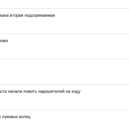
ована вторая подозреваемая
лова
асти начали ловить нарушителей на ходу
 луковых колец