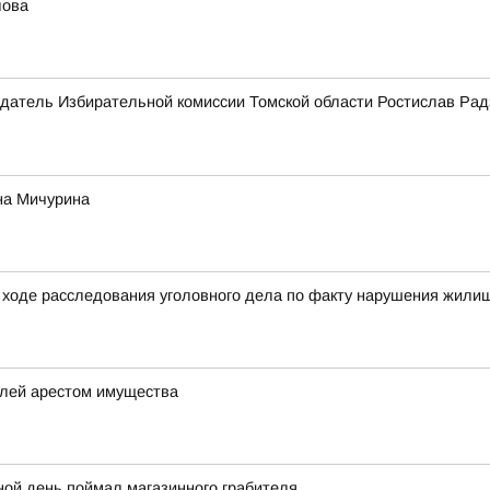
лова
датель Избирательной комиссии Томской области Ростислав Рад
на Мичурина
ходе расследования уголовного дела по факту нарушения жилищ
елей арестом имущества
ной день поймал магазинного грабителя