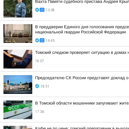
Вахта Памяти судебного пристава Андрея Кры
13:08
В преддверии Единого дня голосования предсе
национальной гвардии Российской Федерации
16:45
Томский следком проверяет ситуацию в домах 
18:07
Председателю СК России представят доклад о 
18:51
В Томской области мошенники запугивают жит
17:36
Кофе не по цене: томский оперативник в выход