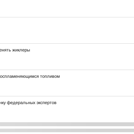
менять жиклеры
овоспламеняющимся топливом
нку федеральных экспертов