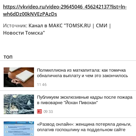
https://vkvideo.ru/video-29645046_456242137?list=ln-
wh6dDz00kNVEzPAzDs
Источник:
Канал в МАКС "TOMSK.RU | СМИ |
Новости Томска"
ТОП
Полмиллиона из маткапитала: как томичка
обналичила выплату и чем это закончилось
11:46
Публикуем эксклюзивные кадры после пожара
в пивоварне "Йохан Пивохан"
09:33
«Развод онлайн»: женщина потеряла деньги,
оплатив госпошлину на поддельном сайте