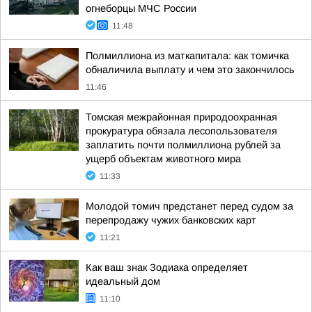
огнеборцы МЧС России
11:48
Полмиллиона из маткапитала: как томичка
обналичила выплату и чем это закончилось
11:46
Томская межрайонная природоохранная
прокуратура обязала лесопользователя
заплатить почти полмиллиона рублей за
ущерб объектам животного мира
11:33
Молодой томич предстанет перед судом за
перепродажу чужих банковских карт
11:21
Как ваш знак Зодиака определяет
идеальный дом
11:10