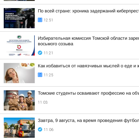
По всей стране: хроника задержаний киберпрес
12:51
Избирательная комиссия Томской области заре
восьмого созыва
11:21
Как избавиться от навязчивых мыслей о еде и 
11:25
Томские студенты осваивают профессию на об
11:03
Завтра, 9 августа, на время проведения футб
11:06