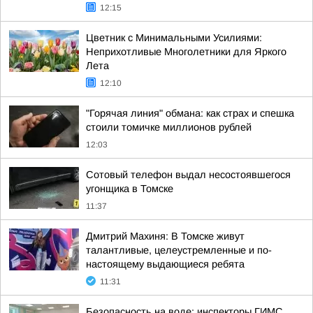
12:15
Цветник с Минимальными Усилиями:
Неприхотливые Многолетники для Яркого
Лета
12:10
"Горячая линия" обмана: как страх и спешка
стоили томичке миллионов рублей
12:03
Сотовый телефон выдал несостоявшегося
угонщика в Томске
11:37
Дмитрий Махиня: В Томске живут
талантливые, целеустремленные и по-
настоящему выдающиеся ребята
11:31
Безопасность на воде: инспекторы ГИМС