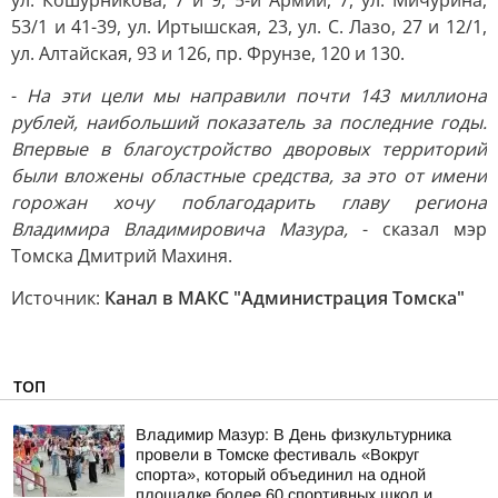
ул. Кошурникова, 7 и 9, 5-й Армии, 7, ул. Мичурина,
53/1 и 41-39, ул. Иртышская, 23, ул. С. Лазо, 27 и 12/1,
ул. Алтайская, 93 и 126, пр. Фрунзе, 120 и 130.
-
На эти цели мы направили почти 143 миллиона
рублей, наибольший показатель за последние годы.
Впервые в благоустройство дворовых территорий
были вложены областные средства, за это от имени
горожан хочу поблагодарить главу региона
Владимира Владимировича Мазура,
- сказал мэр
Томска Дмитрий Махиня.
Источник:
Канал в МАКС "Администрация Томска"
ТОП
Владимир Мазур: В День физкультурника
провели в Томске фестиваль «Вокруг
спорта», который объединил на одной
площадке более 60 спортивных школ и