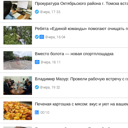
Прокуратура Октябрьского района г. Томска вс
Вчера, 17:33
Ребята «Единой команды» помогают очищать г
Вчера, 16:04
Вместо болота — новая спортплощадка
Вчера, 18:11
Владимир Мазур: Провели рабочую встречу с 
Вчера, 19:32
Печеная картошка с мясом: вкус и уют на ваше
00:10