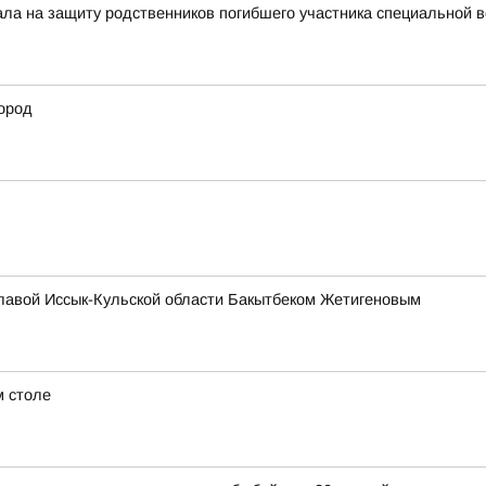
тала на защиту родственников погибшего участника специальной 
ород
главой Иссык-Кульской области Бакытбеком Жетигеновым
м столе