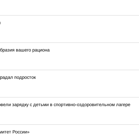
м
образия вашего рациона
традал подросток
овели зарядку с детьми в спортивно-оздоровительном лагере
митет России»