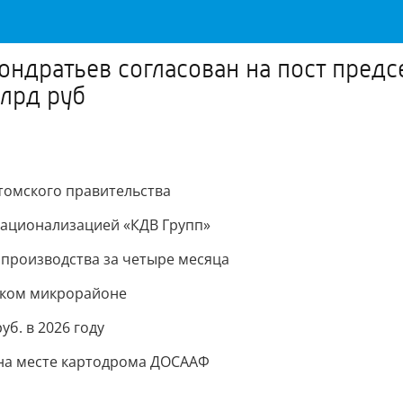
Кондратьев согласован на пост пред
лрд руб
томского правительства
 национализацией «КДВ Групп»
производства за четыре месяца
ском микрорайоне
уб. в 2026 году
на месте картодрома ДОСААФ