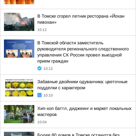
В Томске сгорел летник ресторана «Йохан
пивохан»
10:12
В Томской области заместитель
руководителя регионального следственного
управления СК России провел выездной
прием граждан
10:12
Забавные двойники одуванчика: цветочные
подделки с характером
10:10
Хип-хоп баттл, диджеинг и маркет локальных
мастеров
10:04
Более 80 домов в Томске останутся без