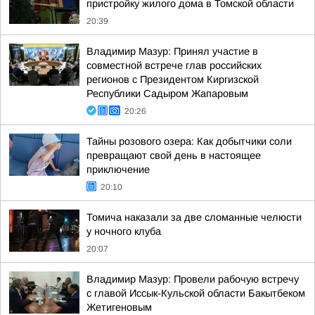
пристройку жилого дома в Томской области
20:39
Владимир Мазур: Принял участие в
совместной встрече глав российских
регионов с Президентом Киргизской
Республики Садыром Жапаровым
20:26
Тайны розового озера: Как добытчики соли
превращают свой день в настоящее
приключение
20:10
Томича наказали за две сломанные челюсти
у ночного клуба
20:07
Владимир Мазур: Провели рабочую встречу
с главой Иссык-Кульской области Бакытбеком
Жетигеновым