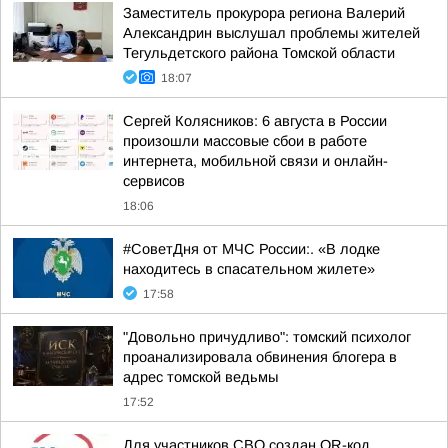
Заместитель прокурора региона Валерий
Александрин выслушал проблемы жителей
Тегульдетского района Томской области
18:07
Сергей Колясников: 6 августа в России
произошли массовые сбои в работе
интернета, мобильной связи и онлайн-
сервисов
18:06
#СоветДня от МЧС России:. «В лодке
находитесь в спасательном жилете»
17:58
"Довольно причудливо": томский психолог
проанализировала обвинения блогера в
адрес томской ведьмы
17:52
Для участников СВО создан QR-код,