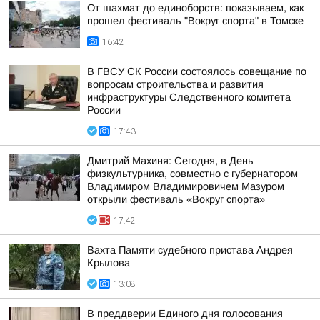
От шахмат до единоборств: показываем, как
прошел фестиваль "Вокруг спорта" в Томске
16:42
В ГВСУ СК России состоялось совещание по
вопросам строительства и развития
инфраструктуры Следственного комитета
России
17:43
Дмитрий Махиня: Сегодня, в День
физкультурника, совместно с губернатором
Владимиром Владимировичем Мазуром
открыли фестиваль «Вокруг спорта»
17:42
Вахта Памяти судебного пристава Андрея
Крылова
13:08
В преддверии Единого дня голосования