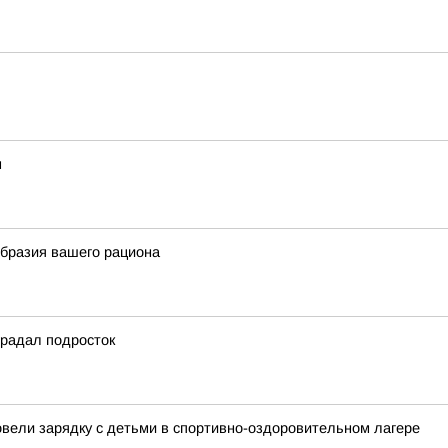
м
образия вашего рациона
традал подросток
овели зарядку с детьми в спортивно-оздоровительном лагере