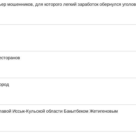
ьер мошенников, для которого легкий заработок обернулся угол
есторанов
ород
главой Иссык-Кульской области Бакытбеком Жетигеновым