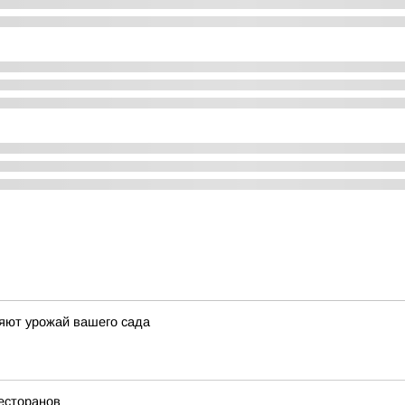
яют урожай вашего сада
есторанов