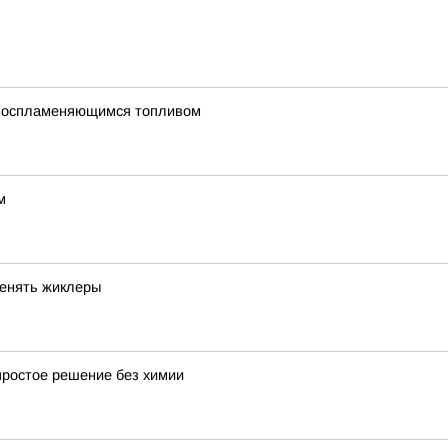
овоспламеняющимся топливом
м
менять жиклеры
простое решение без химии