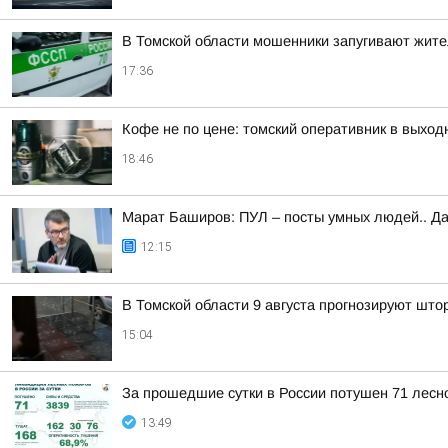
В Томской области мошенники запугивают жит
17:36
Кофе не по цене: томский оперативник в выход
18:46
Марат Баширов: ПУЛ – посты умных людей.. Да
12:15
В Томской области 9 августа прогнозируют што
15:04
За прошедшие сутки в России потушен 71 лесно
13:49