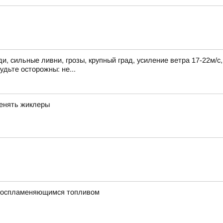
, сильные ливни, грозы, крупный град, усиление ветра 17-22м/с
удьте осторожны: не...
менять жиклеры
овоспламеняющимся топливом