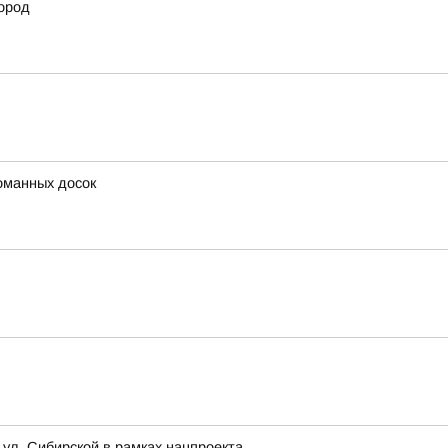
ород
оманных досок
 ул. Сибирской в рамках нацпроекта