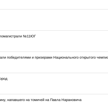
пломагистрали №11ЮГ
али победителями и призерами Национального открытого чемпио
город
ину, напавшего на томичей на Павла Нарановича