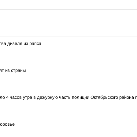
тва дизеля из рапса
ят из страны
коло 4 часов утра в дежурную часть полиции Октябрьского район
доровье