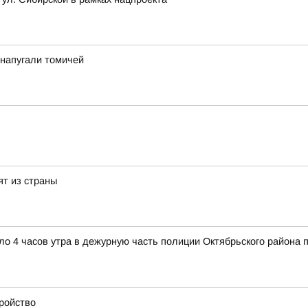
у напугали томичей
ят из страны
коло 4 часов утра в дежурную часть полиции Октябрьского район
тройство