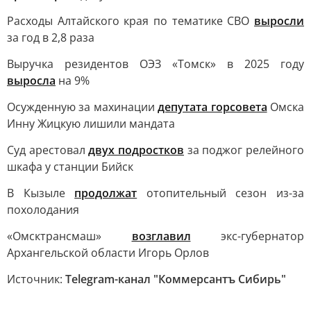
Расходы Алтайского края по тематике СВО
выросли
за год в 2,8 раза
Выручка резидентов ОЭЗ «Томск» в 2025 году
выросла
на 9%
Осужденную за махинации
депутата горсовета
Омска
Инну Жицкую лишили мандата
Суд арестовал
двух подростков
за поджог релейного
шкафа у станции Бийск
В Кызыле
продолжат
отопительный сезон из-за
похолодания
«Омсктрансмаш»
возглавил
экс-губернатор
Архангельской области Игорь Орлов
Источник:
Telegram-канал "Коммерсантъ Сибирь"