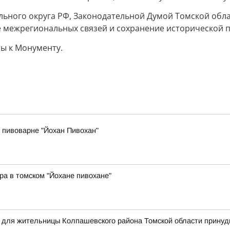
ьного округа РФ, Законодательной Думой Томской обла
ие межрегиональных связей и сохранение исторической 
ы к Монументу.
 пивоварне "Йохан Пивохан"
ра в томском "Йохане пивохане"
я для жительницы Колпашевского района Томской области прину