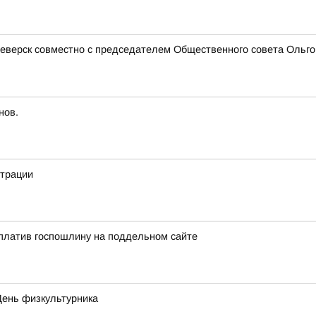
еверск совместно с председателем Общественного совета Ольгой
нов.
страции
платив госпошлину на поддельном сайте
День физкультурника