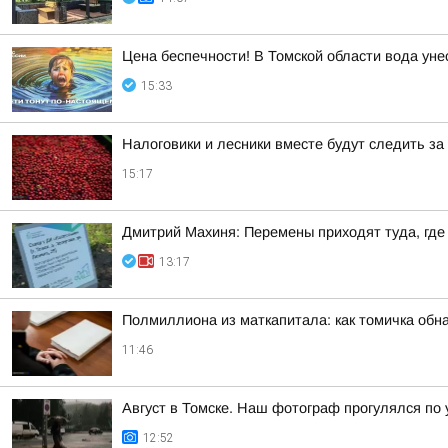
Цена беспечности! В Томской области вода уне
15:33
Налоговики и лесники вместе будут следить за
15:17
Дмитрий Махиня: Перемены приходят туда, где
13:17
Полмиллиона из маткапитала: как томичка обн
11:46
Август в Томске. Наш фотограф прогулялся по
12:52