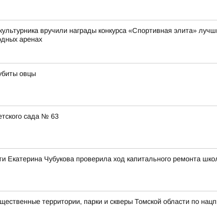
культурника вручили награды конкурса «Спортивная элита» лучши
одных аренах
убиты овцы
тского сада № 63
ти Екатерина Чубукова проверила ход капитального ремонта шко
ственные территории, парки и скверы Томской области по нацп